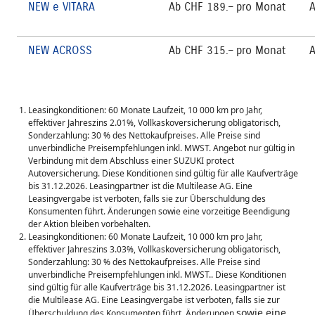
NEW e VITARA
Ab CHF 189.– pro Monat
A
NEW ACROSS
Ab CHF 315.– pro Monat
A
Leasingkonditionen: 60 Monate Laufzeit, 10 000 km pro Jahr,
effektiver Jahreszins 2.01%, Vollkaskoversicherung obligatorisch,
Sonderzahlung: 30 % des Nettokaufpreises. Alle Preise sind
unverbindliche Preisempfehlungen inkl. MWST. Angebot nur gültig in
Verbindung mit dem Abschluss einer SUZUKI protect
Autoversicherung. Diese Konditionen sind gültig für alle Kaufverträge
bis 31.12.2026. Leasingpartner ist die Multilease AG. Eine
Leasingvergabe ist verboten, falls sie zur Überschuldung des
Konsumenten führt. Änderungen sowie eine vorzeitige Beendigung
der Aktion bleiben vorbehalten.
Leasingkonditionen: 60 Monate Laufzeit, 10 000 km pro Jahr,
effektiver Jahreszins 3.03%, Vollkaskoversicherung obligatorisch,
Sonderzahlung: 30 % des Nettokaufpreises. Alle Preise sind
unverbindliche Preisempfehlungen inkl. MWST.. Diese Konditionen
sind gültig für alle Kaufverträge bis 31.12.2026. Leasingpartner ist
die Multilease AG. Eine Leasingvergabe ist verboten, falls sie zur
sowie eine
Überschuldung des Konsumenten führt. Änderungen