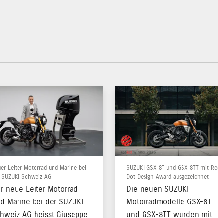
er Leiter Motorrad und Marine bei
SUZUKI GSX-8T und GSX-8TT mit Re
r SUZUKI Schweiz AG
Dot Design Award ausgezeichnet
r neue Leiter Motorrad
Die neuen SUZUKI
d Marine bei der SUZUKI
Motorradmodelle GSX-8T
hweiz AG heisst Giuseppe
und GSX-8TT wurden mit