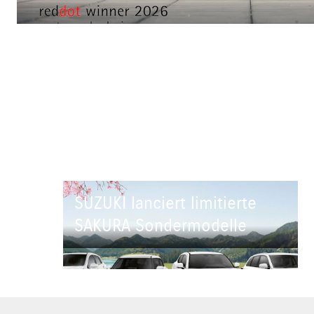
SUZUKI lanciert limitierte
SAKURA Sondermodelle