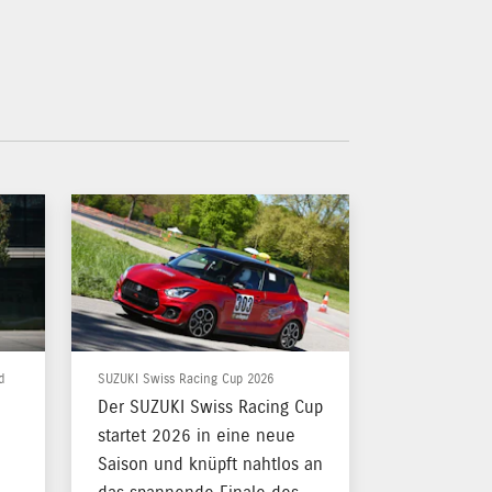
d
SUZUKI Swiss Racing Cup 2026
Mit Tradit
Eidgenössi
Der SUZUKI Swiss Racing Cup
Vom 26. 
startet 2026 in eine neue
verwande
Saison und knüpft nahtlos an
Zentrum