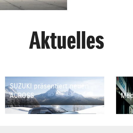
Aktuelles
SUZUKI präsentiert neuen
ACROSS
Med