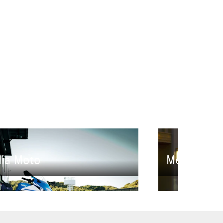
ia Moto
Media Aut