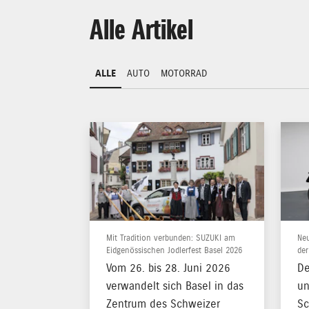
Alle Artikel
ALLE
AUTO
MOTORRAD
Mit Tradition verbunden: SUZUKI am
Neu
Eidgenössischen Jodlerfest Basel 2026
de
Vom 26. bis 28. Juni 2026
De
verwandelt sich Basel in das
un
Zentrum des Schweizer
Sc