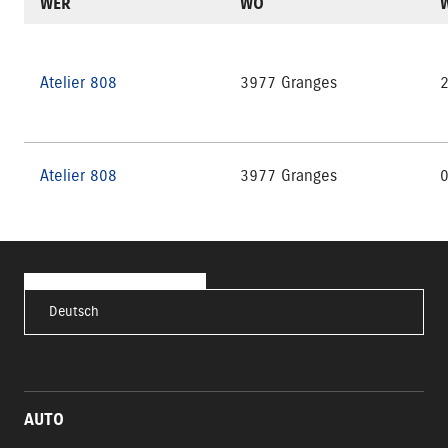
WER
WO
Atelier 808
3977 Granges
2
Atelier 808
3977 Granges
0
Deutsch
AUTO