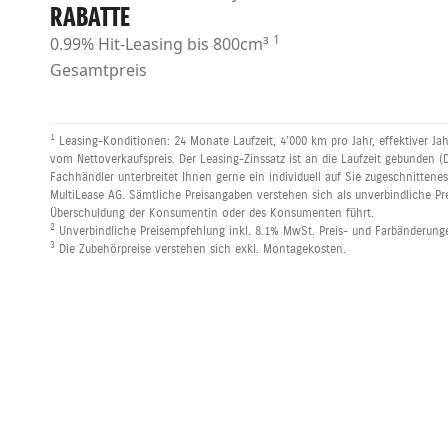
RABATTE
1
0.99% Hit-Leasing bis 800cm³
Gesamtpreis
1
Leasing-Konditionen: 24 Monate Laufzeit, 4’000 km pro Jahr, effektiver Ja
vom Nettoverkaufspreis. Der Leasing-Zinssatz ist an die Laufzeit gebunden (D
Fachhändler unterbreitet Ihnen gerne ein individuell auf Sie zugeschnittenes
MultiLease AG. Sämtliche Preisangaben verstehen sich als unverbindliche Pre
Überschuldung der Konsumentin oder des Konsumenten führt.
2
Unverbindliche Preisempfehlung inkl. 8.1% MwSt. Preis- und Farbänderung
3
Die Zubehörpreise verstehen sich exkl. Montagekosten.