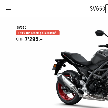
SV650
SV650
1
0.99% Hit-Leasing bis 800cm³
7'295.–
CHF