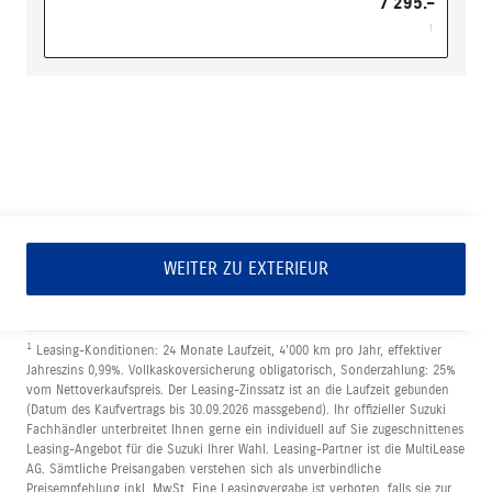
7'295.–
1
WEITER ZU EXTERIEUR
1
Leasing-Konditionen: 24 Monate Laufzeit, 4’000 km pro Jahr, effektiver
Jahreszins 0,99%. Vollkaskoversicherung obligatorisch, Sonderzahlung: 25%
vom Nettoverkaufspreis. Der Leasing-Zinssatz ist an die Laufzeit gebunden
(Datum des Kaufvertrags bis 30.09.2026 massgebend). Ihr offizieller Suzuki
Fachhändler unterbreitet Ihnen gerne ein individuell auf Sie zugeschnittenes
Leasing-Angebot für die Suzuki Ihrer Wahl. Leasing-Partner ist die MultiLease
AG. Sämtliche Preisangaben verstehen sich als unverbindliche
Preisempfehlung inkl. MwSt. Eine Leasingvergabe ist verboten, falls sie zur