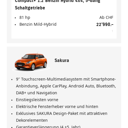
Compact+ 1.2 Benzin Hybrid 4x4, 5-Gang
Schaltgetriebe
81 hp
Ab
CHF
Benzin Mild-Hybrid
22'990.–
1
Sakura
9" Touchscreen-Multimediasystem mit Smartphone-
Anbindung, Apple CarPlay, Android Auto, Bluetooth,
DAB+ und Navigation
Einstiegsleisten vorne
Elektrische Fensterheber vorne und hinten
Exklusives SAKURA Design-Paket mit attraktiven
Dekorelementen
Garantieverlängerung (4.+5. Jahr)