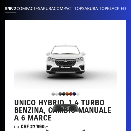
COMPACT+
SAKURA
COMPACT TOP
SAKURA TOP
BLACK EDIT
UNICO
UNICO HYBRID, 1.4 TURBO
BENZINA, CAMBIO MANUALE
A 6 MARCE
da
CHF 27'990.–