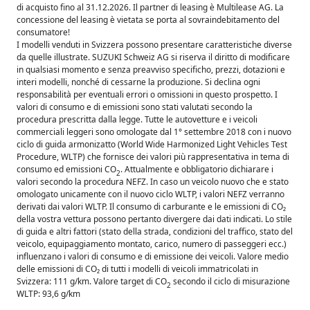
di acquisto fino al 31.12.2026. Il partner di leasing è Multilease AG. La
concessione del leasing è vietata se porta al sovraindebitamento del
consumatore!
I modelli venduti in Svizzera possono presentare caratteristiche diverse
da quelle illustrate. SUZUKI Schweiz AG si riserva il diritto di modificare
in qualsiasi momento e senza preavviso specificho, prezzi, dotazioni e
interi modelli, nonché di cessarne la produzione. Si declina ogni
responsabilità per eventuali errori o omissioni in questo prospetto. I
valori di consumo e di emissioni sono stati valutati secondo la
procedura prescritta dalla legge. Tutte le autovetture e i veicoli
commerciali leggeri sono omologate dal 1° settembre 2018 con i nuovo
ciclo di guida armonizatto (World Wide Harmonized Light Vehicles Test
Procedure, WLTP) che fornisce dei valori più rappresentativa in tema di
consumo ed emissioni CO
. Attualmente e obbligatorio dichiarare i
2
valori secondo la procedura NEFZ. In caso un veicolo nuovo che e stato
omologato unicamente con il nuovo ciclo WLTP, i valori NEFZ verranno
derivati dai valori WLTP. Il consumo di carburante e le emissioni di CO₂
della vostra vettura possono pertanto divergere dai dati indicati. Lo stile
di guida e altri fattori (stato della strada, condizioni del traffico, stato del
veicolo, equipaggiamento montato, carico, numero di passeggeri ecc.)
influenzano i valori di consumo e di emissione dei veicoli. Valore medio
delle emissioni di CO₂ di tutti i modelli di veicoli immatricolati in
Svizzera: 111 g/km. Valore target di CO
secondo il ciclo di misurazione
2
WLTP: 93,6 g/km