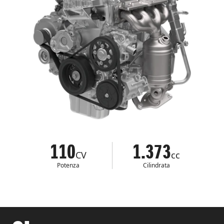
110
1.373
CV
cc
Potenza
Cilindrata