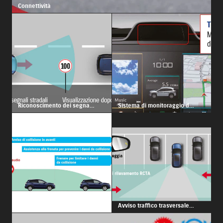
Connettività
Riconoscimento dei segnali
Sistema di monitoraggio del
stradali
conducente
Dual Sensor Brake Support
Avviso traffico trasversale
(DSBS)
posteriore (RCTA)