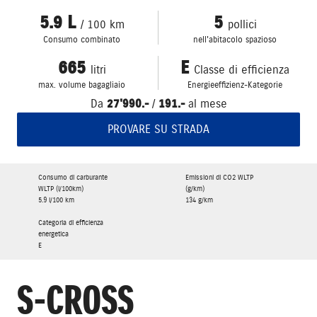
5.9 L
5
/ 100 km
pollici
Consumo combinato
nell'abitacolo spazioso
665
E
litri
Classe di efficienza
max. volume bagagliaio
Energieeffizienz-Kategorie
Da
27'990.-
/
191.-
al mese
PROVARE SU STRADA
Consumo di carburante
Emissioni di CO2 WLTP
WLTP (l/100km)
(g/km)
5.9 l/100 km
134 g/km
Categoria di efficienza
energetica
E
S-CROSS