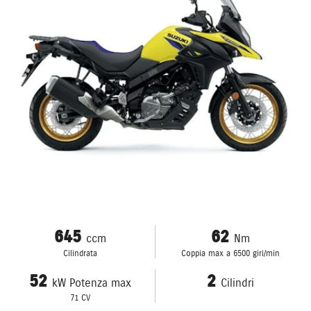
645
62
ccm
Nm
Cilindrata
Coppia max a 6500 giri/min
52
2
kW Potenza max
Cilindri
71 CV