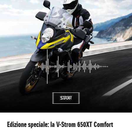
START
STOP
Edizione speciale: la V-Strom 650XT Comfort