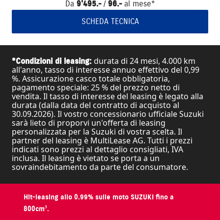
Da
9'495.-
/
96.-
al mese*
SCHEDA TECNICA
durata di 24 mesi, 4.000 km
*Condizioni di leasing:
all'anno, tasso di interesse annuo effettivo del 0,99
%. Assicurazione casco totale obbligatoria,
pagamento speciale: 25 % del prezzo netto di
vendita. Il tasso di interesse del leasing è legato alla
durata (dalla data del contratto di acquisto al
30.09.2026). Il vostro concessionario ufficiale Suzuki
sarà lieto di proporvi un'offerta di leasing
personalizzata per la Suzuki di vostra scelta. Il
partner del leasing è MultiLease AG. Tutti i prezzi
indicati sono prezzi al dettaglio consigliati, IVA
inclusa. Il leasing è vietato se porta a un
sovraindebitamento da parte del consumatore.
Hit-leasing allo 0.99% sulle moto SUZUKI fino a
800cm³.