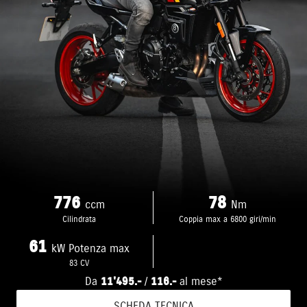
776
78
ccm
Nm
Cilindrata
Coppia max a 6800 giri/min
61
kW Potenza max
83 CV
Da
11'495.-
/
116.-
al mese*
SCHEDA TECNICA