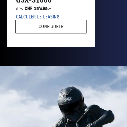
GSX-S1000
dès
CHF 15'495.–
CALCULER LE LEASING
CONFIGURER