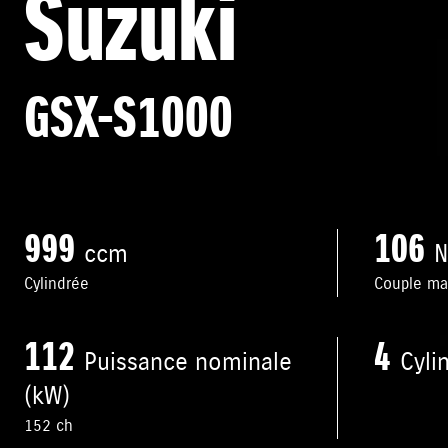
Suzuki
GSX-S1000
999
106
ccm
Cylindrée
Couple max
112
4
Puissance nominale
Cyli
(kW)
152 ch