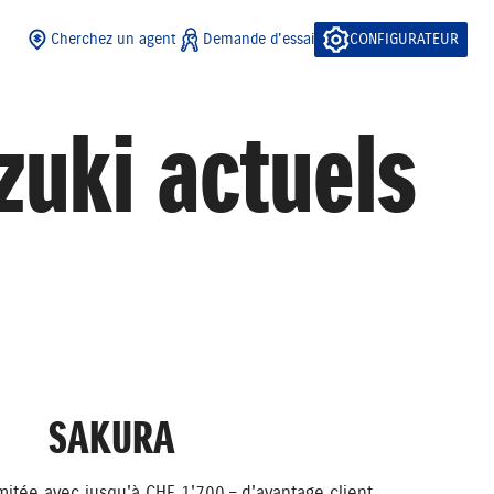
Cherchez un agent
Demande d'essai
CONFIGURATEUR
uki actuels
SAKURA
imitée avec jusqu'à CHF 1'700.– d'avantage client