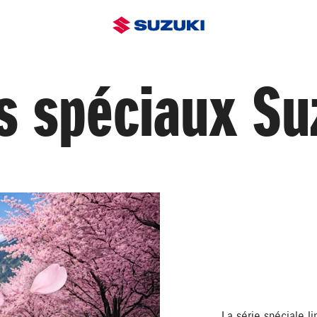
s spéciaux Suz
La série spéciale l