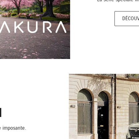
DÉCOUV
N
e imposante.