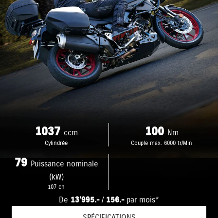
1037
100
ccm
Nm
Cylindrée
Couple max. 6000 tr/Min
79
Puissance nominale
(kW)
107 ch
De
13'995.-
/
156.-
par mois*
SPÉCIFICATIONS