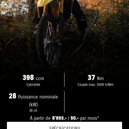
398
37
ccm
Nm
Cylindrée
Couple max. 6500 tr/Min
28
Puissance nominale
(kW)
38 ch
À partir de
8'895.-
/
90.-
par mois*
SPÉCIFICATIONS