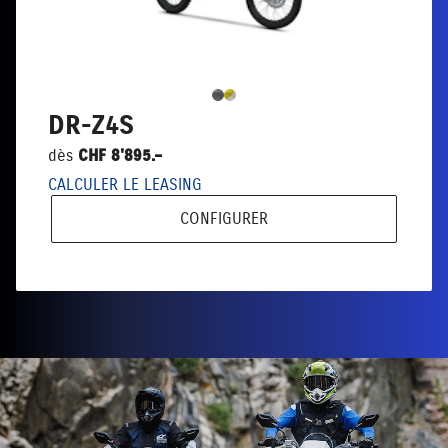
DR-Z4S
dès
CHF 8'895.–
CALCULER LE LEASING
CONFIGURER