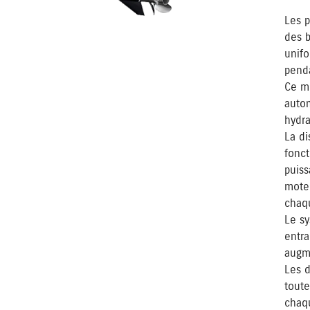
Les p
des b
unifo
pend
Ce mo
auto
hydra
La di
fonct
puiss
moteu
chaqu
Le sy
entra
augme
Les d
toute
chaqu