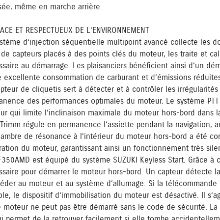
sée, même en marche arrière.
CACE ET RESPECTUEUX DE L‘ENVIRONNEMENT
stème d‘injection séquentielle multipoint avancé collecte les 
 de capteurs placés à des points clés du moteur, les traite et cal
saire au démarrage. Les plaisanciers bénéficient ainsi d‘un dém
 excellente consommation de carburant et d‘émissions réduites
pteur de cliquetis sert à détecter et à contrôler les irrégularité
anence des performances optimales du moteur. Le système PTT 
ur qui limite l‘inclinaison maximale du moteur hors-bord dans la
Trimm régule en permanence l‘assiette pendant la navigation, aug
ambre de résonance à l‘intérieur du moteur hors-bord a été con
iration du moteur, garantissant ainsi un fonctionnement très sile
F350AMD est équipé du système SUZUKI Keyless Start. Grâce à c
ssaire pour démarrer le moteur hors-bord. Un capteur détecte 
céder au moteur et au système d‘allumage. Si la télécommande 
le, le dispositif d‘immobilisation du moteur est désactivé. Il s‘ag
e moteur ne peut pas être démarré sans le code de sécurité. L
i permet de la retrouver facilement si elle tombe accidentellem