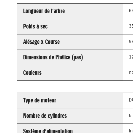
Longueur de l‘arbre
6
Poids à sec
3
Alésage x Course
9
Dimensions de l‘hélice (pas)
12
Couleurs
no
Type de moteur
D
Nombre de cylindres
6
Système d‘alimentation
I