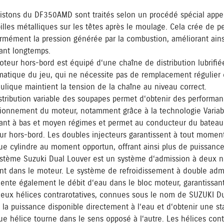
istons du DF350AMD sont traités selon un procédé spécial appel
illes métalliques sur les têtes après le moulage. Cela crée de pet
rmément la pression générée par la combustion, améliorant ainsi l
ant longtemps.
teur hors-bord est équipé d‘une chaîne de distribution lubrifi
matique du jeu, qui ne nécessite pas de remplacement régulier
ulique maintient la tension de la chaîne au niveau correct.
stribution variable des soupapes permet d‘obtenir des performan
ionnement du moteur, notamment grâce à la technologie Variabl
ant à bas et moyen régimes et permet au conducteur du bateau
r hors-bord. Les doubles injecteurs garantissent à tout moment
e cylindre au moment opportun, offrant ainsi plus de puissan
stème Suzuki Dual Louver est un système d‘admission à deux niv
nt dans le moteur. Le système de refroidissement à double admis
nte également le débit d‘eau dans le bloc moteur, garantissant
eux hélices contrarotatives, connues sous le nom de SUZUKI Du
 la puissance disponible directement à l‘eau et d‘obtenir une sta
e hélice tourne dans le sens opposé à l‘autre. Les hélices con