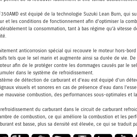
F350AMD est équipé de la technologie Suzuki Lean Burn, qui su
r et les conditions de fonctionnement afin d‘optimiser la com
dérablement la consommation, tant à bas régime qu‘à vitesse de 
ité.
aitement anticorrosion spécial qui recouvre le moteur hors-bord
sifs tels que le sel marin et augmente ainsi sa durée de vie. De p
teur afin de le protéger contre les dommages causés par le sel,
umuler dans le système de refroidissement.
stème de détection de carburant et d‘eau est équipé d‘un détect
ignaux visuels et sonores en cas de présence d‘eau dans l‘esse
e mauvaise combustion, des performances sous-optimales et la
refroidissement du carburant dans le circuit de carburant refroid
ambre de combustion, ce qui améliore la combustion et les perf
burant est basse, plus sa densité est élevée, ce qui se traduit 