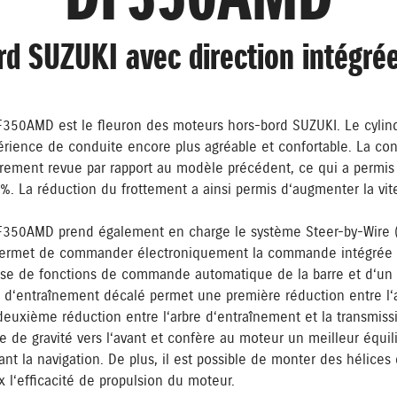
rd SUZUKI avec direction intégr
F350AMD est le fleuron des moteurs hors-bord SUZUKI. Le cyli
érience de conduite encore plus agréable et confortable. La conc
rement revue par rapport au modèle précédent, ce qui a permis 
%. La réduction du frottement a ainsi permis d‘augmenter la vi
F350AMD prend également en charge le système Steer-by-Wire (
ermet de commander électroniquement la commande intégrée à l‘
ose de fonctions de commande automatique de la barre et d‘un 
 d‘entraînement décalé permet une première réduction entre l‘a
euxième réduction entre l‘arbre d‘entraînement et la transmis
e de gravité vers l‘avant et confère au moteur un meilleur équili
nt la navigation. De plus, il est possible de monter des hélices
 l‘efficacité de propulsion du moteur.