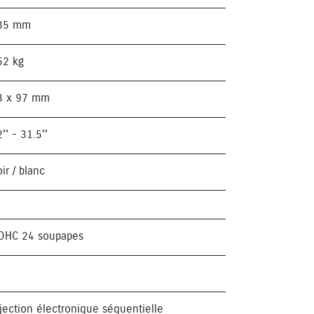
35 mm
52 kg
8 x 97 mm
'' - 31.5''
ir / blanc
OHC 24 soupapes
njection électronique séquentielle