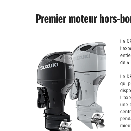
Premier moteur hors-bo
Le D
l‘exp
entiè
de 4 
Le D
qui p
disp
L‘axe
une d
centr
penda
mieux