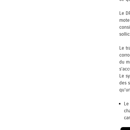
Le D
moteu
consi
sollic
Le tr
corro
du mo
s‘acc
Le sy
des s
qu‘un
Le 
ch
car