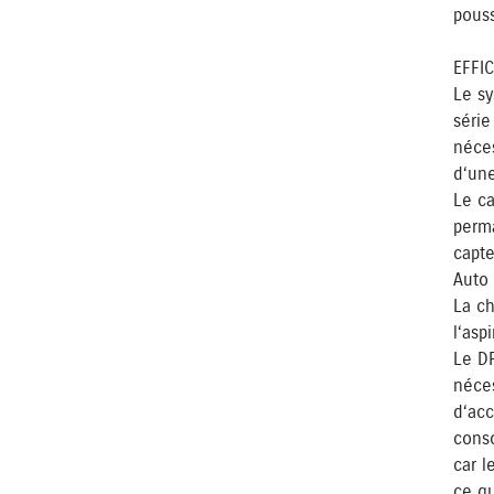
pous
EFFI
Le sy
série
néces
d‘une
Le ca
perm
capte
Auto 
La ch
l‘asp
Le D
néce
d‘ac
conso
car l
ce qu