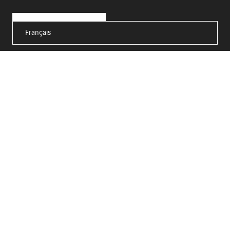
Français
AUTO
MOTO
MARINE
À PROPOS DE SUZUKI
NEWSLETTER
|
PRESSE
|
IMPRESSUM
|
PROTECTION DES DONNEES