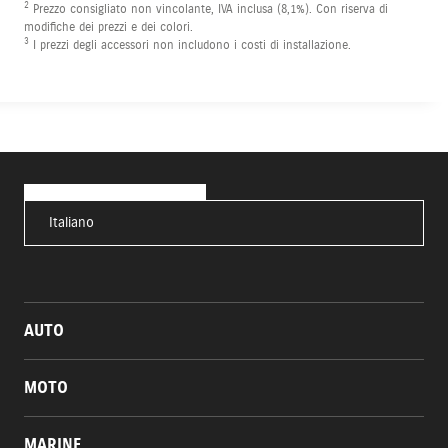
2
Prezzo consigliato non vincolante, IVA inclusa (8,1%). Con riserva di
modifiche dei prezzi e dei colori.
3
I prezzi degli accessori non includono i costi di installazione.
Italiano
AUTO
MOTO
MARINE