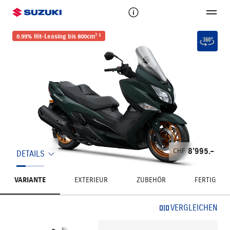
1
0.99% Hit-Leasing bis 800cm³
CHF
8'995.–
DETAILS
VARIANTE
EXTERIEUR
ZUBEHÖR
FERTIG
VERGLEICHEN