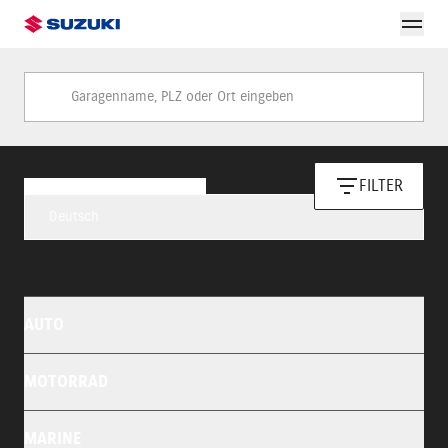
Garagenname, PLZ oder Ort eingeben
FILTER
Deutsch
AUTO
MOTORRAD
MARINE