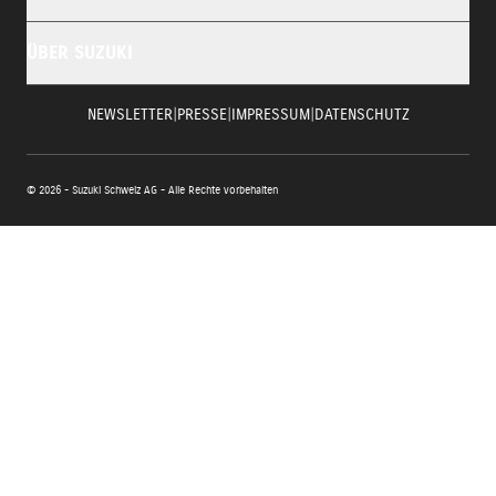
ÜBER SUZUKI
NEWSLETTER
|
PRESSE
|
IMPRESSUM
|
DATENSCHUTZ
© 2026 - Suzuki Schweiz AG - Alle Rechte vorbehalten